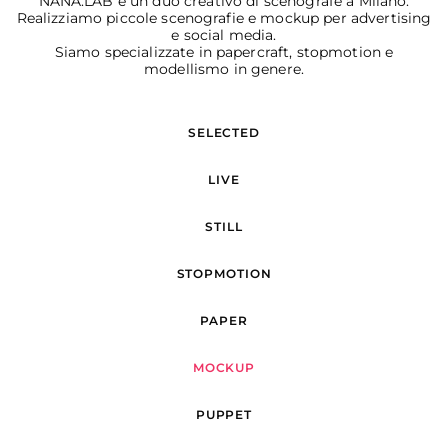
NANA.LAB è un duo creativo di scenografe a Milano.
Realizziamo piccole scenografie e mockup per advertising
e social media.
Siamo specializzate in papercraft, stopmotion e
modellismo in genere.
SELECTED
LIVE
STILL
STOPMOTION
PAPER
MOCKUP
PUPPET